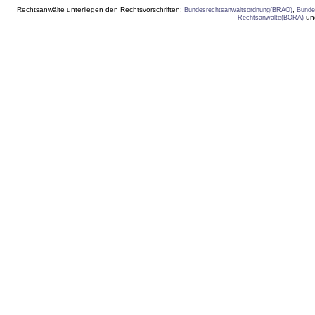
Rechtsanwälte unterliegen den Rechtsvorschriften:
,
Bundesrechtsanwaltsordnung(BRAO)
Bunde
un
Rechtsanwälte(BORA)